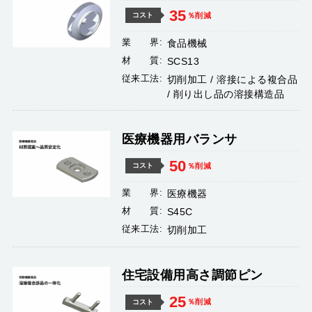
35
％削減
コスト
業 界:
食品機械
材 質:
SCS13
従来工法:
切削加工 / 溶接による複合品
/ 削り出し品の溶接構造品
医療機器用バランサ
50
％削減
コスト
業 界:
医療機器
材 質:
S45C
従来工法:
切削加工
住宅設備用高さ調節ピン
25
％削減
コスト