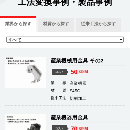
工法変換事例
・製品事例
業界
から探す
材質
から探す
従来工法
から探す
産業機械用金具 その2
50
％削減
コスト
業 界:
産業機器
材 質:
S45C
従来工法:
切削加工
産業機器用金具
70
％削減
コスト