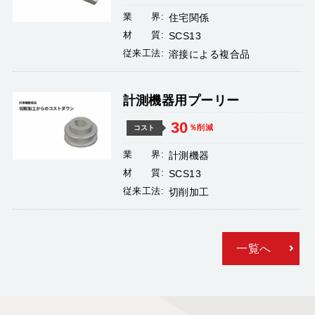
業 界:
住宅関係
材 質:
SCS13
従来工法:
溶接による複合品
計測機器用プーリー
30
％削減
コスト
業 界:
計測機器
材 質:
SCS13
従来工法:
切削加工
一覧へ