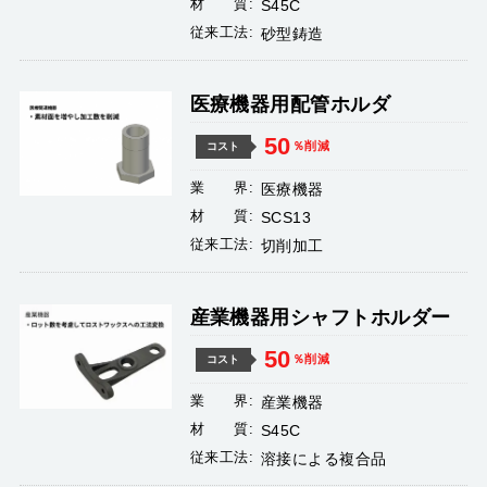
材 質:
S45C
従来工法:
砂型鋳造
医療機器用配管ホルダ
50
％削減
コスト
業 界:
医療機器
材 質:
SCS13
従来工法:
切削加工
産業機器用シャフトホルダー
50
％削減
コスト
業 界:
産業機器
材 質:
S45C
従来工法:
溶接による複合品