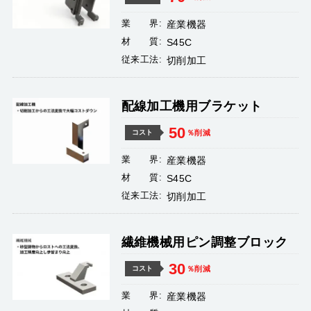
業 界:
産業機器
材 質:
S45C
従来工法:
切削加工
配線加工機用ブラケット
50
％削減
コスト
業 界:
産業機器
材 質:
S45C
従来工法:
切削加工
繊維機械用ピン調整ブロック
30
％削減
コスト
業 界:
産業機器