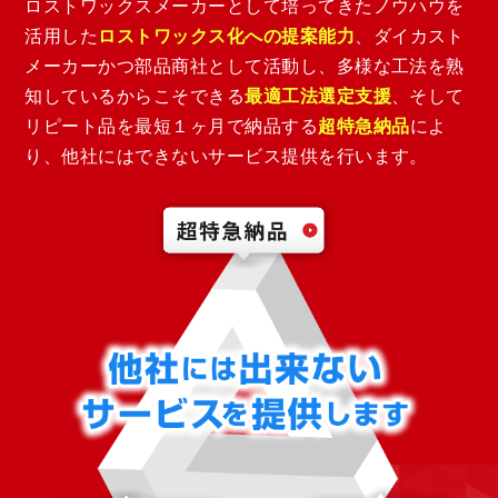
ロストワックスメーカーとして培ってきたノウハウを
活用した
ロストワックス化への提案能力
、ダイカスト
メーカーかつ部品商社として活動し、多様な工法を熟
知しているからこそできる
最適工法選定支援
、そして
リピート品を最短１ヶ月で納品する
超特急納品
によ
り、他社にはできないサービス提供を行います。