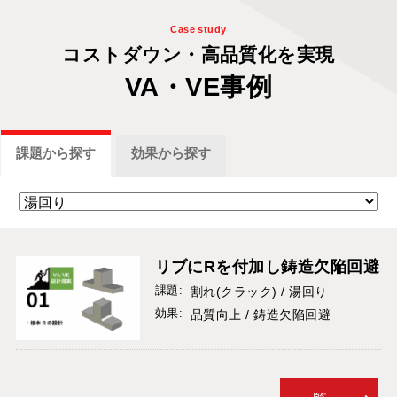
Case study
コストダウン・
高品質化を
実現
VA・VE事例
課題
から探す
効果
から探す
リブにRを付加し鋳造欠陥回避
課題:
割れ(クラック) / 湯回り
効果:
品質向上 / 鋳造欠陥回避