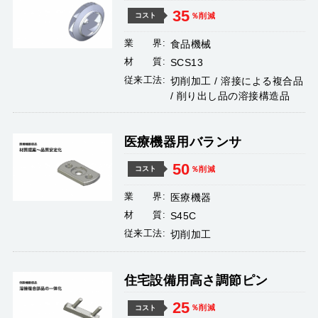
35
％削減
コスト
業 界:
食品機械
材 質:
SCS13
従来工法:
切削加工 / 溶接による複合品
/ 削り出し品の溶接構造品
医療機器用バランサ
50
％削減
コスト
業 界:
医療機器
材 質:
S45C
従来工法:
切削加工
住宅設備用高さ調節ピン
25
％削減
コスト