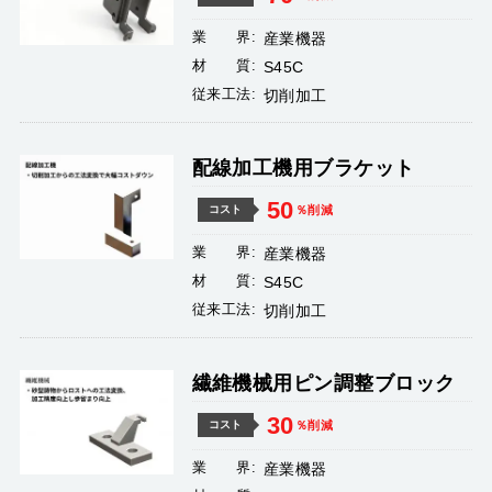
業 界:
産業機器
材 質:
S45C
従来工法:
切削加工
配線加工機用ブラケット
50
％削減
コスト
業 界:
産業機器
材 質:
S45C
従来工法:
切削加工
繊維機械用ピン調整ブロック
30
％削減
コスト
業 界:
産業機器