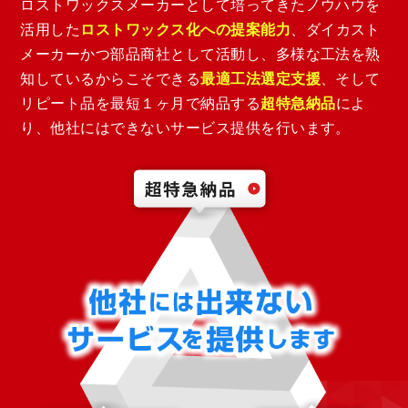
ロストワックスメーカーとして培ってきたノウハウを
活用した
ロストワックス化への提案能力
、ダイカスト
メーカーかつ部品商社として活動し、多様な工法を熟
知しているからこそできる
最適工法選定支援
、そして
リピート品を最短１ヶ月で納品する
超特急納品
によ
り、他社にはできないサービス提供を行います。