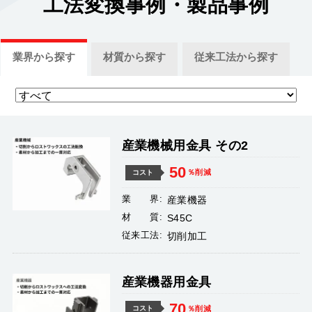
工法変換事例
・製品事例
業界
から探す
材質
から探す
従来工法
から探す
産業機械用金具 その2
50
％削減
コスト
業 界:
産業機器
材 質:
S45C
従来工法:
切削加工
産業機器用金具
70
％削減
コスト