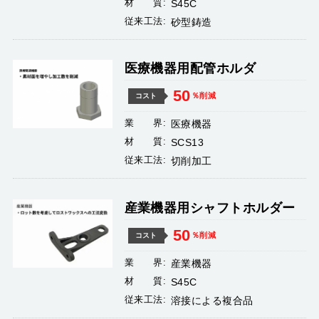
材 質:
S45C
従来工法:
砂型鋳造
医療機器用配管ホルダ
50
％削減
コスト
業 界:
医療機器
材 質:
SCS13
従来工法:
切削加工
産業機器用シャフトホルダー
50
％削減
コスト
業 界:
産業機器
材 質:
S45C
従来工法:
溶接による複合品