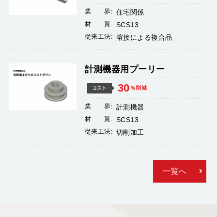
業 界:
住宅関係
材 質:
SCS13
従来工法:
溶接による複合品
計測機器用プーリー
30
％削減
コスト
業 界:
計測機器
材 質:
SCS13
従来工法:
切削加工
一覧へ