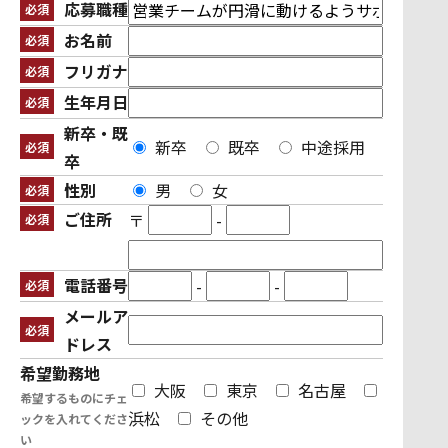
応募職種
必須
お名前
必須
フリガナ
必須
生年月日
必須
新卒・既
新卒
既卒
中途採用
必須
卒
性別
男
女
必須
ご住所
〒
-
必須
電話番号
-
-
必須
メールア
必須
ドレス
希望勤務地
大阪
東京
名古屋
希望するものにチェ
浜松
その他
ックを入れてくださ
い