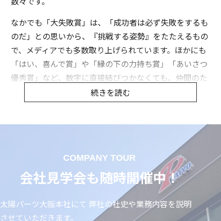
数々です。
なかでも「大失敗賞」は、「成功者は必ず失敗をするも
のだ」との思いから、『挑戦する姿勢』をたたえるもの
で、メディアでも多数取り上げられています。ほかにも
「はい、喜んで賞」や「縁の下の力持ち賞」「あいさつ
優秀賞」など、数字に直接結びつかなくても、仲間のた
め、組織の中で少しでも自分を活かそうとする『頑張
続きを読む
り』を見逃さず、表彰する仕組みを整えています。
太陽パーツは、機械部品や住宅設備機器、医療機器をは
じめとする幅広い製品の設計から開発・販売まで行うメ
ーカー機能とお客様のニーズにお応えする商社機能を併
COMPANY TOUR
せ持ったモノづくり集団です。取り扱うアイテム数は2
会社見学会も随時開催中！
万点を超え、取引先は一部上場の大手企業を含む650社
以上。キッチンのレンジフードや水栓カラン、高速道路
太陽パーツ大阪本社にて 弊社の社史や業務内容を説明
の標示板、歯科機器や病院の透析機器など、皆さんの身
させていただきます。