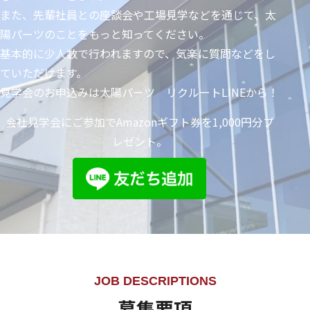
の回りにも、実はたくさんの当社製品が使われているの
また、先輩社員との座談会や工場見学などを通じて、太
です。普段はあまり見かけない産業機器向けの部品も多
陽パーツのことをもっと知ってください。
く開発・提供しており、まさに社会インフラや日々の暮
基本的に少人数で行われますので、気楽に質問などをし
らしを支える企業だと言えます。製販一体だからこそ、
ていただけます。
お客様の声を反映させながら製造工程を効率化し、低コ
見学会のお申込みは太陽パーツ リクルートLINEから！
ストで高機能な製品が提供できるのです。今後は、さら
に海外からの調達を強化しラインナップの拡充を図ると
会社見学会にご参加でAmazonギフト券を1,000円分プ
ともに、半導体など産業機器や医療機器分野での存在感
レゼント。
を一層高めていきたいと考えています。
私の目標は、「太陽パーツで働いてよかった！」と従業
員の皆が思える会社にしていくこと。多くの人が一番長
い時間を仕事に費やすだけに、「仕事は楽しい時間」だ
と感じてもらいたい。そのために若いうちから責任とや
りがいを持って働いてもらい、その日々の取り組みや意
JOB DESCRIPTIONS
欲を評価して、個々人が楽しみながら成長していける会
募集要項
社にしていきたいですね。そのためにも、何事も前向き