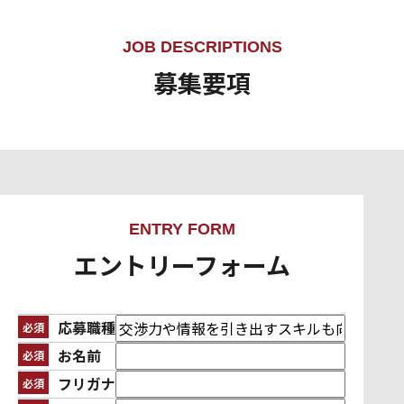
と感じてもらいたい。そのために若いうちから責任とや
りがいを持って働いてもらい、その日々の取り組みや意
JOB DESCRIPTIONS
欲を評価して、個々人が楽しみながら成長していける会
募集要項
社にしていきたいですね。そのためにも、何事も前向き
に熱意を持って取り組み、人にエネルギーを与えられる
ような人にぜひ仲間になってほしいと期待しています。
ENTRY FORM
エントリーフォーム
応募職種
必須
お名前
必須
フリガナ
必須