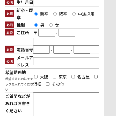
生年月日
必須
新卒・既
新卒
既卒
中途採用
必須
卒
性別
男
女
必須
ご住所
〒
-
必須
電話番号
-
-
必須
メールア
必須
ドレス
希望勤務地
大阪
東京
名古屋
希望するものにチェ
浜松
その他
ックを入れてくださ
い
ご質問などが
あればお書き
ください