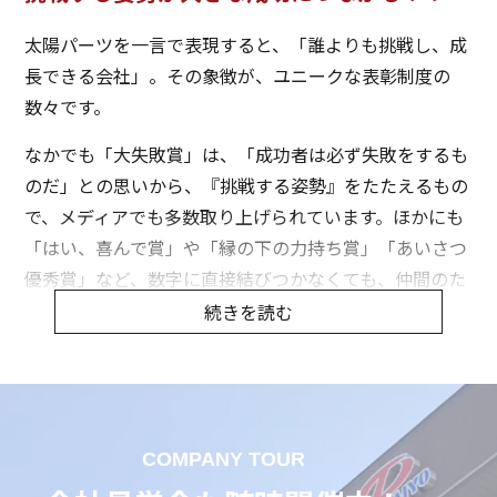
太陽パーツを一言で表現すると、「誰よりも挑戦し、成
長できる会社」。その象徴が、ユニークな表彰制度の
数々です。
なかでも「大失敗賞」は、「成功者は必ず失敗をするも
のだ」との思いから、『挑戦する姿勢』をたたえるもの
で、メディアでも多数取り上げられています。ほかにも
「はい、喜んで賞」や「縁の下の力持ち賞」「あいさつ
優秀賞」など、数字に直接結びつかなくても、仲間のた
め、組織の中で少しでも自分を活かそうとする『頑張
続きを読む
り』を見逃さず、表彰する仕組みを整えています。
太陽パーツは、機械部品や住宅設備機器、医療機器をは
じめとする幅広い製品の設計から開発・販売まで行うメ
ーカー機能とお客様のニーズにお応えする商社機能を併
COMPANY TOUR
せ持ったモノづくり集団です。取り扱うアイテム数は2