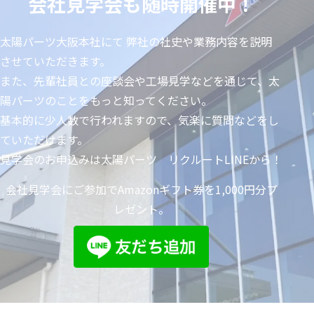
会社見学会も随時開催中！
万点を超え、取引先は一部上場の大手企業を含む650社
以上。キッチンのレンジフードや水栓カラン、高速道路
太陽パーツ大阪本社にて 弊社の社史や業務内容を説明
の標示板、歯科機器や病院の透析機器など、皆さんの身
させていただきます。
の回りにも、実はたくさんの当社製品が使われているの
また、先輩社員との座談会や工場見学などを通じて、太
です。普段はあまり見かけない産業機器向けの部品も多
陽パーツのことをもっと知ってください。
く開発・提供しており、まさに社会インフラや日々の暮
基本的に少人数で行われますので、気楽に質問などをし
らしを支える企業だと言えます。製販一体だからこそ、
ていただけます。
お客様の声を反映させながら製造工程を効率化し、低コ
見学会のお申込みは太陽パーツ リクルートLINEから！
ストで高機能な製品が提供できるのです。今後は、さら
に海外からの調達を強化しラインナップの拡充を図ると
会社見学会にご参加でAmazonギフト券を1,000円分プ
ともに、半導体など産業機器や医療機器分野での存在感
レゼント。
を一層高めていきたいと考えています。
私の目標は、「太陽パーツで働いてよかった！」と従業
員の皆が思える会社にしていくこと。多くの人が一番長
い時間を仕事に費やすだけに、「仕事は楽しい時間」だ