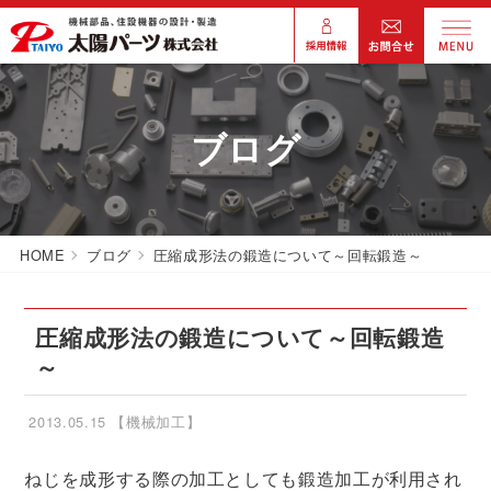
ブログ
HOME
ブログ
圧縮成形法の鍛造について～回転鍛造～
圧縮成形法の鍛造について～回転鍛造
～
2013.05.15
【機械加工】
ねじを成形する際の加工としても鍛造加工が利用され