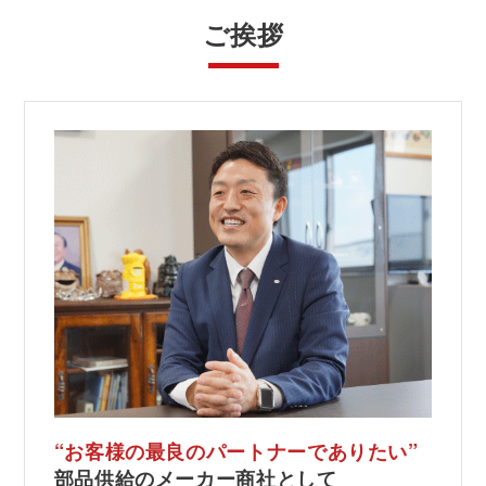
ご挨拶
“お客様の最良の
パートナー
でありたい”
部品供給の
メーカー商社
として