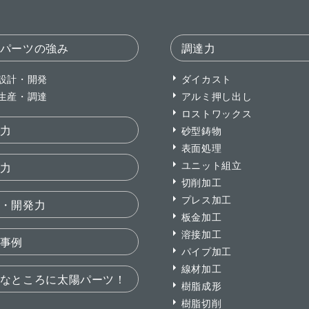
パーツの強み
調達力
設計・開発
ダイカスト
生産・調達
アルミ押し出し
ロストワックス
力
砂型鋳物
表面処理
ユニット組立
力
切削加工
プレス加工
・開発力
板金加工
溶接加工
事例
パイプ加工
線材加工
なところに太陽パーツ！
樹脂成形
樹脂切削