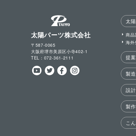
太陽
太陽パーツ株式会社
商品
海外
〒587-0065
大阪府堺市美原区小寺
402-1
提案
TEL：
072-361-2111
製造
設計
製作
こん