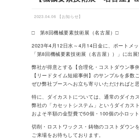
2023.04.06
【お知らせ】
□ 第8回機械要素技術展（名古屋）□
2023年4月12日水～4月14日金に、ポート
「第8回機械要素技術展（名古屋））」に出展
弊社が得意とする【合理化・コストダウン事
【リードタイム短縮事例】のサンプルを多数
ぜひ弊社ブースへお立ち寄りいただければと
特に、ダイカストについては、通常のダイカ
弊社の「カセットシステム」というダイカス
およそ半額の金型費で50個・100個の小ロッ
切削・ロストワックス・鋳物のコストダウン
ご来場をお待ちしております。