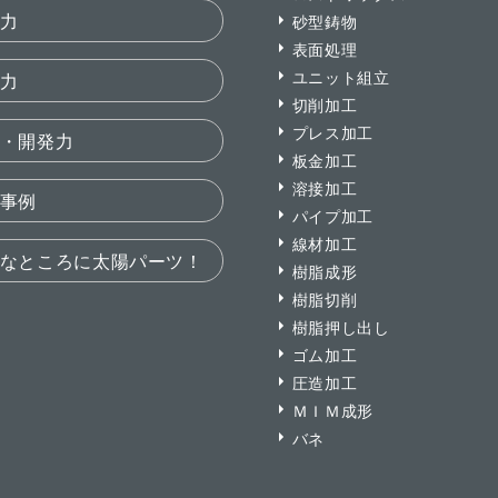
力
砂型鋳物
表面処理
ユニット組立
力
切削加工
プレス加工
・開発力
板金加工
溶接加工
事例
パイプ加工
線材加工
なところに太陽パーツ！
樹脂成形
樹脂切削
樹脂押し出し
ゴム加工
圧造加工
ＭＩＭ成形
バネ