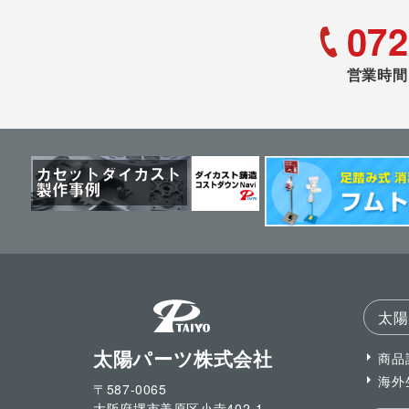
072
営業時間 
太陽
太陽パーツ株式会社
商品
海外
〒587-0065
大阪府堺市美原区小寺
402-1