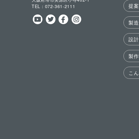
提案
TEL：
072-361-2111
製造
設計
製作
こん