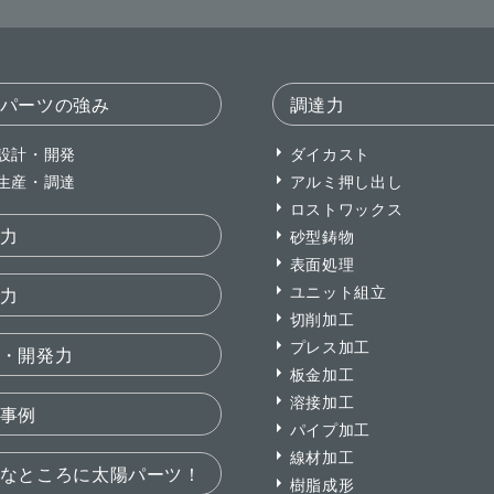
パーツの強み
調達力
設計・開発
ダイカスト
生産・調達
アルミ押し出し
ロストワックス
力
砂型鋳物
表面処理
ユニット組立
力
切削加工
プレス加工
・開発力
板金加工
溶接加工
事例
パイプ加工
線材加工
なところに太陽パーツ！
樹脂成形