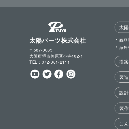
太陽
太陽パーツ株式会社
商品
海外
〒587-0065
大阪府堺市美原区小寺
402-1
提案
TEL：
072-361-2111
製造
設計
製作
こん