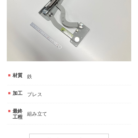
材質
鉄
加工
プレス
最終
組み立て
工程