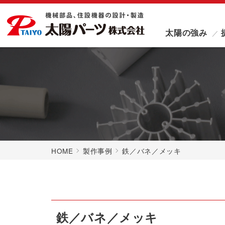
太陽の強み
HOME
製作事例
鉄／バネ／メッキ
鉄／バネ／メッキ