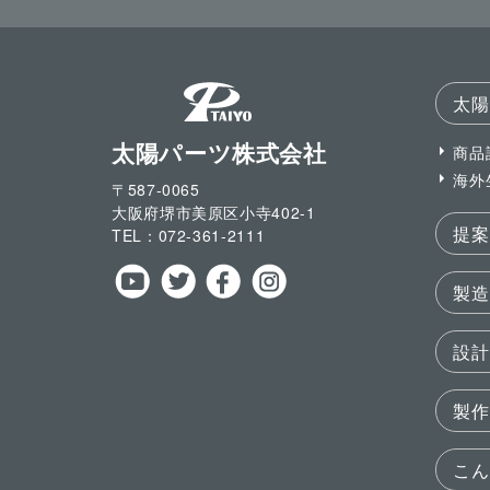
太陽
太陽パーツ株式会社
商品
海外
〒587-0065
大阪府堺市美原区小寺
402-1
提案
TEL：
072-361-2111
製造
設計
製作
こん