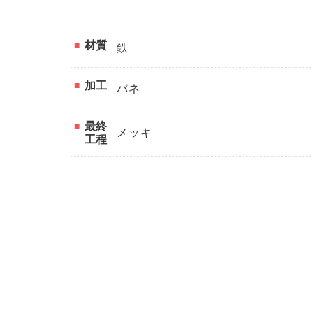
材質
鉄
加工
バネ
最終
メッキ
工程