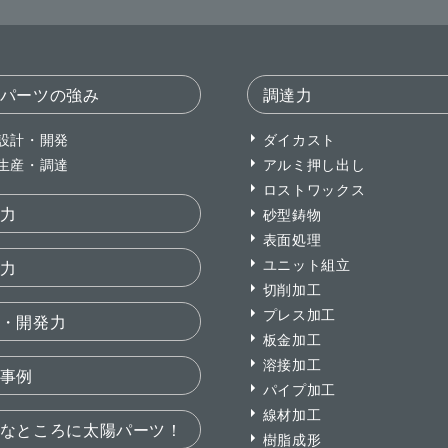
パーツの強み
調達力
設計・開発
ダイカスト
生産・調達
アルミ押し出し
ロストワックス
力
砂型鋳物
表面処理
ユニット組立
力
切削加工
プレス加工
・開発力
板金加工
溶接加工
事例
パイプ加工
線材加工
なところに太陽パーツ！
樹脂成形