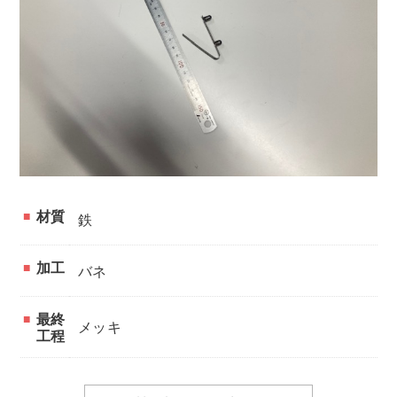
材質
鉄
加工
バネ
最終
メッキ
工程