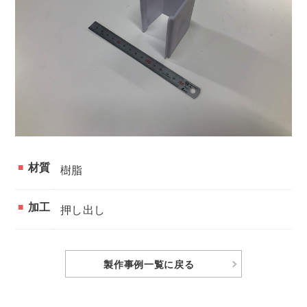
材質
樹脂
加工
押し出し
製作事例
一覧に戻る