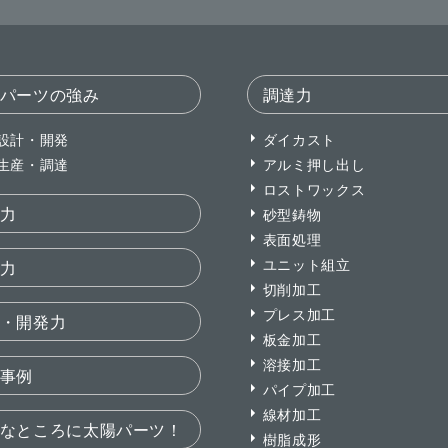
パーツの強み
調達力
設計・開発
ダイカスト
生産・調達
アルミ押し出し
ロストワックス
力
砂型鋳物
表面処理
ユニット組立
力
切削加工
プレス加工
・開発力
板金加工
溶接加工
事例
パイプ加工
線材加工
なところに太陽パーツ！
樹脂成形