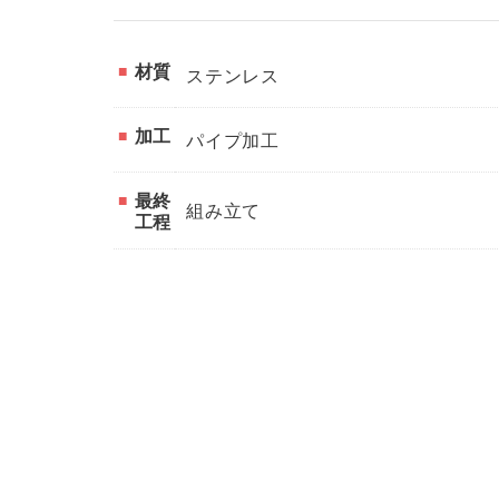
材質
ステンレス
加工
パイプ加工
最終
組み立て
工程