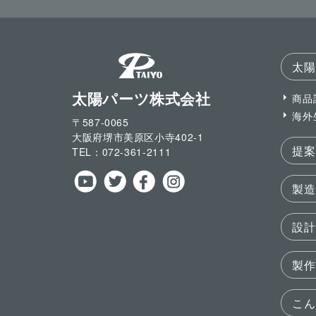
太陽
太陽パーツ株式会社
商品
海外
〒587-0065
大阪府堺市美原区小寺
402-1
提案
TEL：
072-361-2111
製造
設計
製作
こん