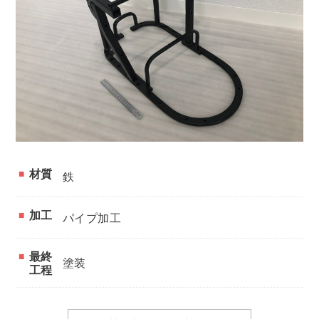
材質
鉄
加工
パイプ加工
最終
塗装
工程