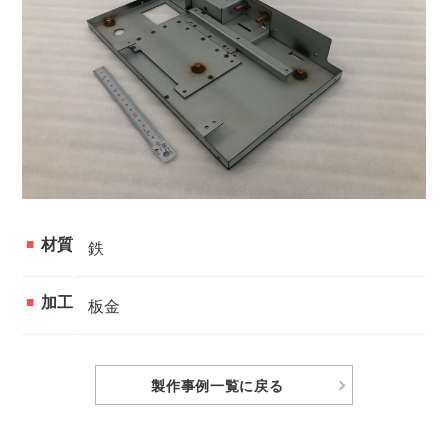
材質
鉄
加工
板金
製作事例
一覧に戻る