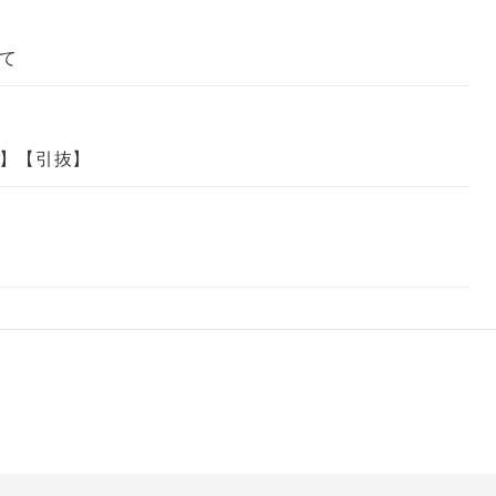
て
】【引抜】