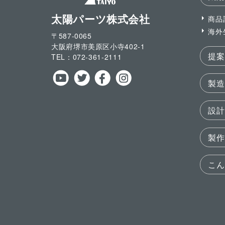
太陽パーツ株式会社
商品
海外
〒587-0065
大阪府堺市美原区小寺
402-1
提案
TEL：
072-361-2111
製造
設計
製作
こん