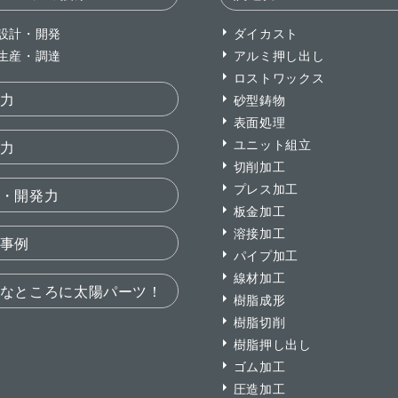
設計・開発
ダイカスト
生産・調達
アルミ押し出し
ロストワックス
力
砂型鋳物
表面処理
ユニット組立
力
切削加工
プレス加工
・開発力
板金加工
溶接加工
事例
パイプ加工
線材加工
なところに太陽パーツ！
樹脂成形
樹脂切削
樹脂押し出し
ゴム加工
圧造加工