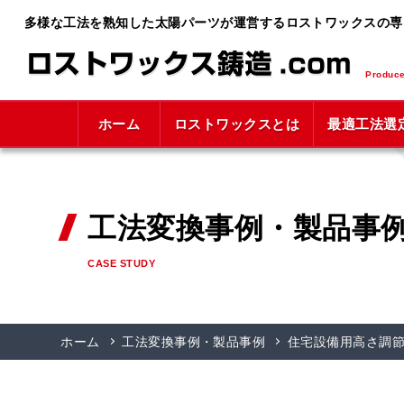
多様な工法を熟知した
太陽パーツが運営する
ロストワックスの専
Produc
ホーム
ロストワックス
とは
最適工法
選
工法変換事例・製品事
CASE STUDY
ホーム
工法変換事例・製品事例
住宅設備用高さ調