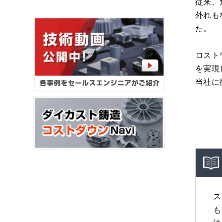
従来、
外れも
た。
ロスト
を実現
当社に
ス
も