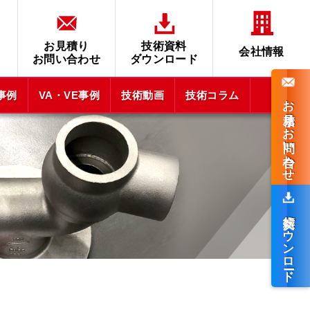
お見積り
技術資料
会社情報
お問い合わせ
ダウンロード
事例
VA・VE
事例
技術
動画
技術
コラム
お見積り・
お問い合わせ
技術資料
ダウンロード