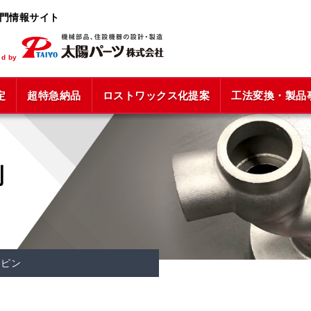
門情報サイト
ed by
定
超特急
納品
ロストワックス化
提案
工法変換
・製品
例
節ピン