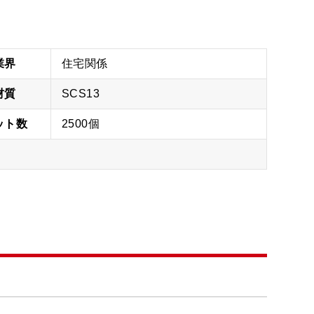
業界
住宅関係
材質
SCS13
ット
数
2500個