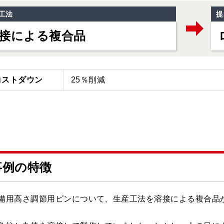
工法
提
接による複合品
コスト
ダウン
25％削減
事例の特徴
備用高さ調節用ピンについて、生産工法を溶接による複合品