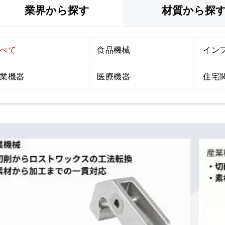
業界
から探す
材質
から探
べて
食品機械
イン
業機器
医療機器
住宅