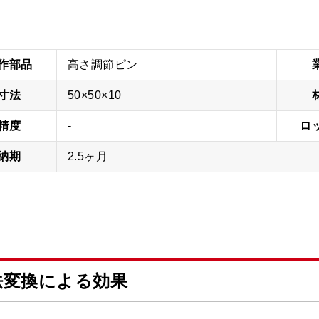
作
部品
高さ調節ピン
寸法
50×50×10
精度
-
ロ
納期
2.5ヶ月
法変換による効果