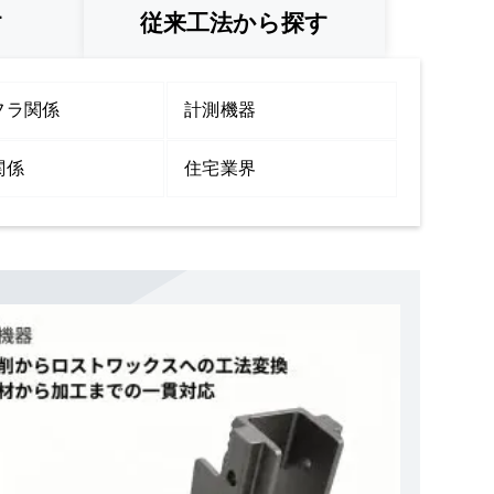
す
従来工法
から探す
フラ関係
計測機器
関係
住宅業界