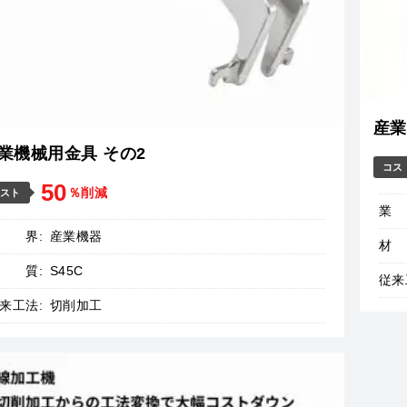
産業
業機械用金具 その2
コス
50
％削減
スト
業
業 界:
産業機器
材
材 質:
S45C
従来
来工法:
切削加工