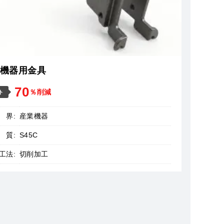
機器用金具
70
％削減
ト
 界:
産業機器
 質:
S45C
工法:
切削加工