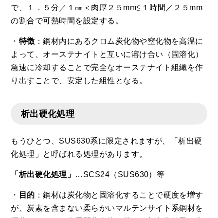
で、１．５分／１㎜＜肉厚２５mm≦１時間／２５mm
の割合で可熱時間を設定する。
・
特徴
：鋼材内にあるクロム炭化物や窒化物を高温に
よって、オーステナイトと互いに溶け合い（固溶化）
急速に冷却することで完全なオーステナイト組織を作
り出すことで、安定した組性となる。
析出硬化処理
もうひとつ、SUS630系に限定されますが、「析出硬
化処理」と呼ばれる処理があります。
「析出硬化処理」
…SCS24（SUS630）等
・
目的
：鋼材は炭化物と固溶化することで硬度を増す
が、炭素を含まない柔らかいマルテンサイト系鋼材を