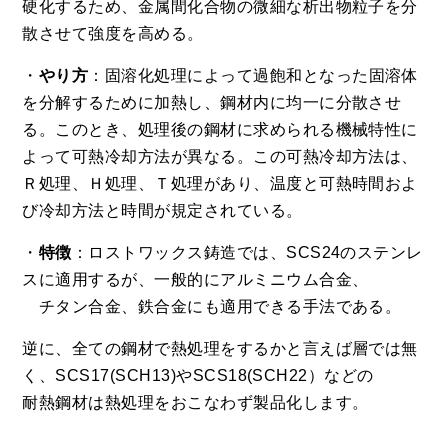
硬化するため、金属間化合物の微細な析出物粒子を分
散させて強度を高める。
・
やり方
：固溶化処理によって過飽和となった固溶体
を分解するために加熱し、鋼材内に均一に分散させ
る。このとき、処理後の鋼材に求められる機械特性に
よって可熱冷却方法が異なる。この可熱冷却方法は、
Ｒ処理、Ｈ処理、Ｔ処理があり、温度と可熱時間およ
び冷却方法と時間が規定されている。
・
特徴
：ロストワックス鋳造では、SCS24のステンレ
スに適用するが、一般的にアルミニウム合金、
チタン合金、鉄合金にも適用できる手法である。
逆に、全ての鋼材で熱処理をするかと言えば層では無
く、SCS17(SCH13)やSCS18(SCH22）などの
耐熱鋼材は熱処理をおこなわず製品化します。