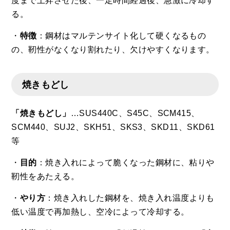
度まで上昇させた後、一定時間経過後、急激に冷却す
る。
・
特徴
：鋼材はマルテンサイト化して硬くなるもの
の、靭性がなくなり割れたり、欠けやすくなります。
焼きもどし
「焼きもどし」
…SUS440C、S45C、SCM415、
SCM440、SUJ2、SKH51、SKS3、SKD11、SKD61
等
・
目的
：焼き入れによって脆くなった鋼材に、粘りや
靭性をあたえる。
・
やり方
：焼き入れした鋼材を、焼き入れ温度よりも
低い温度で再加熱し、空冷によって冷却する。