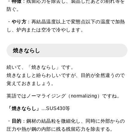
・
特徴
：残留応力を除去し、製品したあとの割れ等を
防ぐ。
・
やり方
：再結晶温度以上で変態点以下の温度で加熱
し、炉内または空冷で冷やします。
焼きならし
続いて、「焼きならし」です。
焼きなましと紛らわしいですが、目的が全然違うので
覚えておきましょう。
英語ではノーマライジング（normalizing）ですね。
「焼きならし」
…SUS430等
・
目的
：鋼材の結晶粒を微細化し、同時に外部からの
圧力や熱が鋼の内部に残る残留応力を除去する。