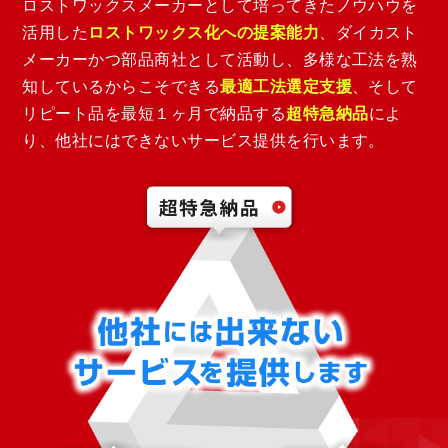
ロストワックスメーカーとして培ってきたノウハウを
活用した
ロストワックス化への提案能力
、ダイカスト
メーカーかつ部品商社として活動し、多様な工法を熟
知しているからこそできる
最適工法選定支援
、そして
リピート品を最短１ヶ月で納品する
超特急納品
によ
り、他社にはできないサービス提供を行います。