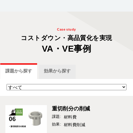
Case study
コストダウン・
高品質化を
実現
VA・VE事例
課題
から探す
効果
から探す
重切削分の削減
課題:
材料費
効果:
材料費削減