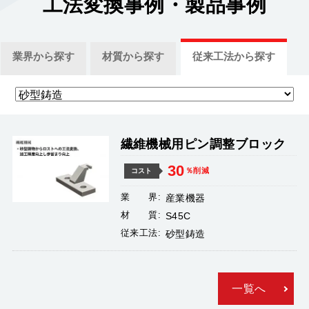
工法変換事例
・製品事例
業界
から探す
材質
から探す
従来工法
から探す
繊維機械用ピン調整ブロック
30
％削減
コスト
業 界:
産業機器
材 質:
S45C
従来工法:
砂型鋳造
一覧へ