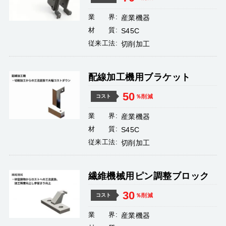
業 界:
産業機器
材 質:
S45C
従来工法:
切削加工
配線加工機用ブラケット
50
％削減
コスト
業 界:
産業機器
材 質:
S45C
従来工法:
切削加工
繊維機械用ピン調整ブロック
30
％削減
コスト
業 界:
産業機器