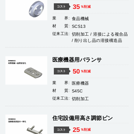
35
％削減
コスト
業 界:
食品機械
材 質:
SCS13
従来工法:
切削加工 / 溶接による複合品
/ 削り出し品の溶接構造品
医療機器用バランサ
50
％削減
コスト
業 界:
医療機器
材 質:
S45C
従来工法:
切削加工
住宅設備用高さ調節ピン
25
％削減
コスト