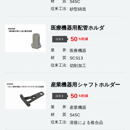
材 質:
S45C
従来工法:
砂型鋳造
医療機器用配管ホルダ
50
％削減
コスト
業 界:
医療機器
材 質:
SCS13
従来工法:
切削加工
産業機器用シャフトホルダー
50
％削減
コスト
業 界:
産業機器
材 質:
S45C
従来工法:
溶接による複合品