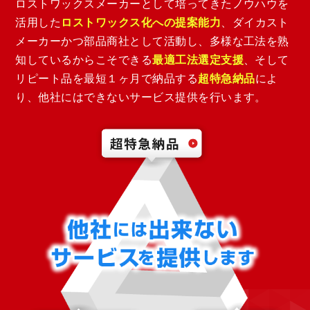
ロストワックスメーカーとして培ってきたノウハウを
活用した
ロストワックス化への提案能力
、ダイカスト
メーカーかつ部品商社として活動し、多様な工法を熟
知しているからこそできる
最適工法選定支援
、そして
リピート品を最短１ヶ月で納品する
超特急納品
によ
り、他社にはできないサービス提供を行います。