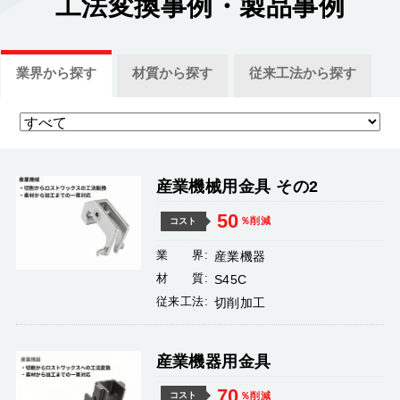
工法変換事例
・製品事例
業界
から探す
材質
から探す
従来工法
から探す
産業機械用金具 その2
50
％削減
コスト
業 界:
産業機器
材 質:
S45C
従来工法:
切削加工
産業機器用金具
70
％削減
コスト