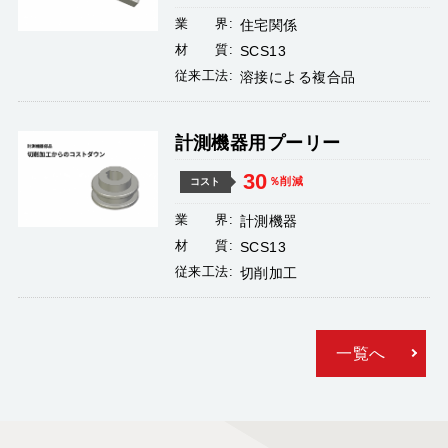
業 界:
住宅関係
材 質:
SCS13
従来工法:
溶接による複合品
計測機器用プーリー
30
％削減
コスト
業 界:
計測機器
材 質:
SCS13
従来工法:
切削加工
一覧へ