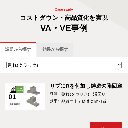
Case study
コストダウン・
高品質化を
実現
VA・VE事例
課題
から探す
効果
から探す
リブにRを付加し鋳造欠陥回避
課題:
割れ(クラック) / 湯回り
効果:
品質向上 / 鋳造欠陥回避