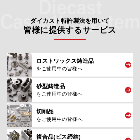
ダイカスト
特許製法
を用いて
皆様に提供するサービス
ロストワックス
鋳造品
をご使用中の皆様へ
砂型鋳造品
をご使用中の皆様へ
切削品
をご使用中の皆様へ
複合品
(ビス締結)