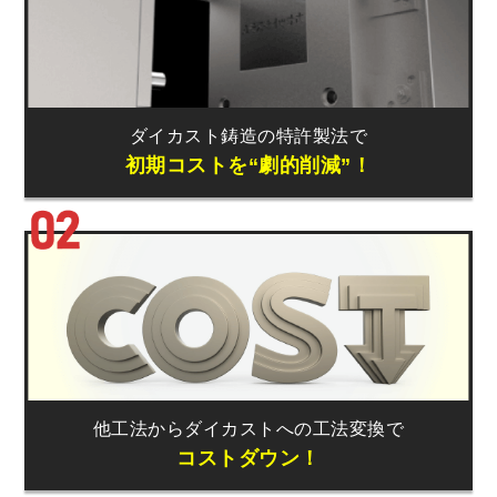
ダイカスト鋳造
の
特許製法で
初期コスト
を
“劇的削減”！
他工法からダイカストへの
工法変換で
コストダウン！