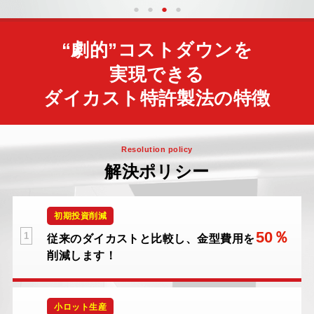
“劇的”コストダウンを
実現できる
ダイカスト特許製法
の特徴
Resolution policy
解決ポリシー
初期投資削減
50％
1
従来のダイカストと比較し、
金型費用を
削減します！
小ロット生産