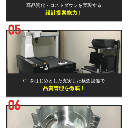
高品質化
・
コストダウン
を
実現する
設計提案能力！
CTをはじめとした
充実した検査設備
で
品質管理を徹底！