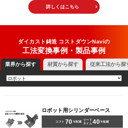
詳しくはこちら
ダイカスト鋳造
コストダウンNaviの
工法変換事例
・製品事例
業界
から探す
材質
から探す
従来工法
から探
ロボット用シリンダーベース
70
40
リード
コスト
％削減
％短縮
タイム