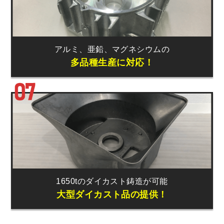
アルミ、
亜鉛、
マグネシウム
の
多品種生産に対応！
1650tの
ダイカスト鋳造
が
可能
大型ダイカスト品の提供！