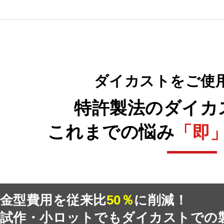
ダイカスト
を
ご使
特許製法の
ダイカ
これまでの
悩み
「即
金型費用を従来比
50％
に削減！
試作・小ロットでも
ダイカストでの