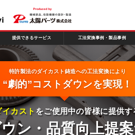
！
Produced by
提供できるサービス
工法変換事例・製品事例
特許製法のダイカスト鋳造への
工法変換により
“劇的”コストダウン
を実現！
ダイカスト
をご使用中の皆様に提供す
ダウン
・品質向上
提案