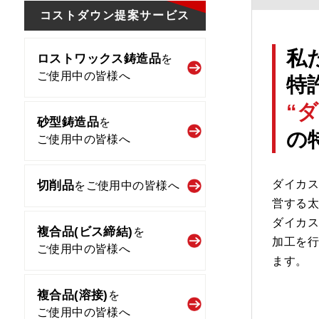
コストダウン
提案サービス
私
ロストワックス鋳造品
を
ご使用中の皆様へ
特
“
砂型鋳造品
を
の
ご使用中の皆様へ
ダイカス
切削品
を
ご使用中の皆様へ
営する
ダイカ
複合品(ビス締結)
を
加工を
ご使用中の皆様へ
ます。
複合品(溶接)
を
ご使用中の皆様へ