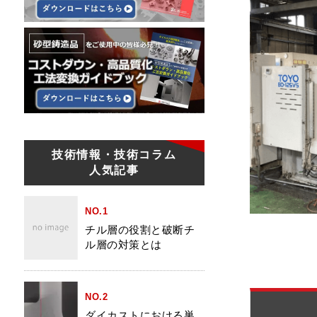
技術情報・技術コラム
人気記事
NO.1
チル層の役割と破断チ
ル層の対策とは
NO.2
ダイカストにおける巣