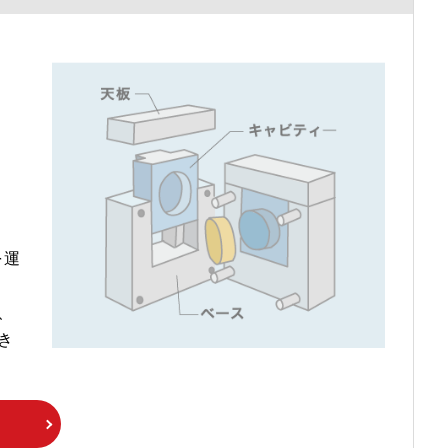
を運
、
き