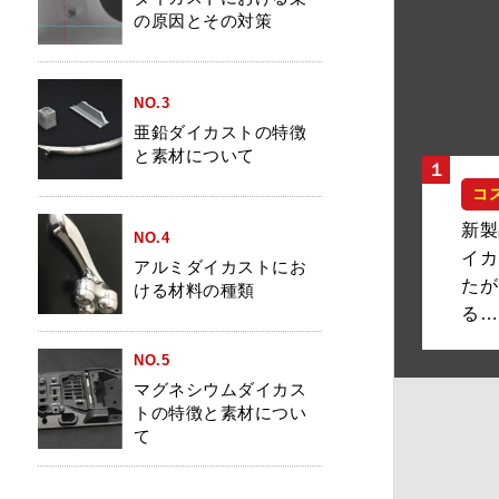
の原因とその対策
NO.3
亜鉛ダイカストの特徴
と素材について
１
コ
新製
NO.4
イカ
アルミダイカストにお
たが
ける材料の種類
る…
NO.5
マグネシウムダイカス
トの特徴と素材につい
て