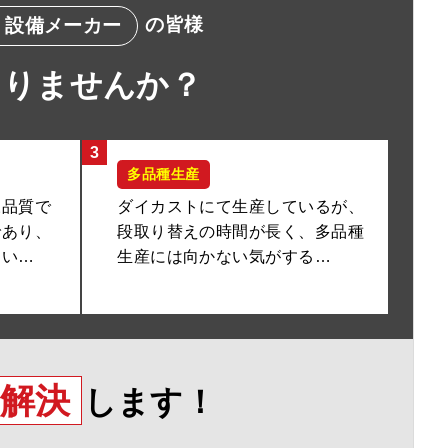
の皆様
・設備メーカー
ありませんか？
3
多品種生産
様品質で
ダイカストにて生産しているが、
であり、
段取り替えの時間が長く、多品種
ない…
生産には向かない気がする…
解決
します！