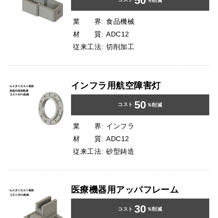
50
％削減
業 界:
食品機械
材 質:
ADC12
従来工法:
切削加工
インフラ用航空障害灯
50
コスト
％削減
業 界:
インフラ
材 質:
ADC12
従来工法:
砂型鋳造
医療機器用アッパフレーム
30
コスト
％削減