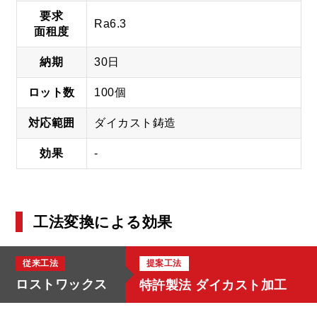
要求
Ra6.3
面租度
納期
30日
ロット
数
100個
対応
範囲
ダイカスト鋳造
効果
-
工法変換による効果
従来工法
提案工法
ロストワックス
特許製法
ダイカスト加工