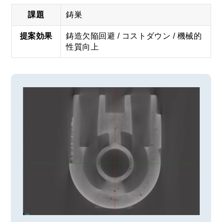
課題
鋳巣
提案
効果
鋳造欠陥回避 / コストダウン / 機械的
性質向上