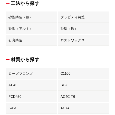
工法から探す
砂型鋳造（銅）
グラビティ鋳造
砂型（アルミ）
砂型（鉄）
石膏鋳造
ロストワックス
材質から探す
ローズブロンズ
C1100
AC4C
BC-6
FCD450
AC4C-T6
S45C
AC7A