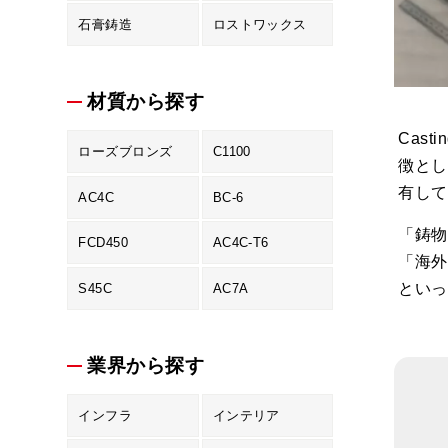
石膏鋳造
ロストワックス
材質から探す
Cas
ローズブロンズ
C1100
徴とし
有して
AC4C
BC-6
「鋳物
FCD450
AC4C-T6
「海外
といっ
S45C
AC7A
業界から探す
インフラ
インテリア