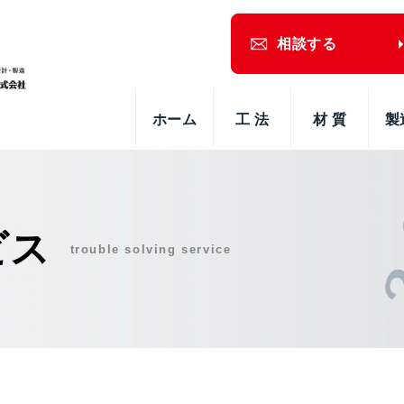
相談する
ホーム
工 法
材 質
製
ビス
trouble solving service