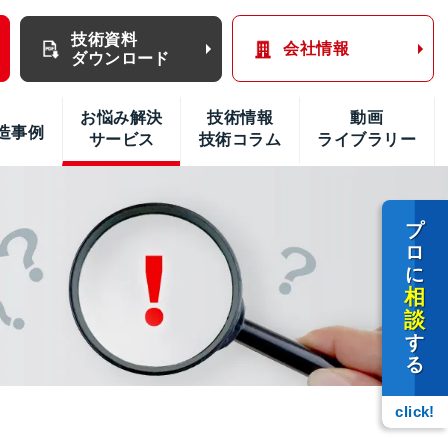
技術資料
会社情報
ダウンロード
お悩み解決
技術情報
動画
造事例
サービス
技術コラム
ライブラリー
プ
ロ
に
相
談
す
る
click!