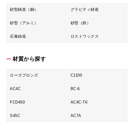
砂型鋳造（銅）
グラビティ鋳造
砂型（アルミ）
砂型（鉄）
石膏鋳造
ロストワックス
材質から探す
ローズブロンズ
C1100
AC4C
BC-6
FCD450
AC4C-T6
S45C
AC7A