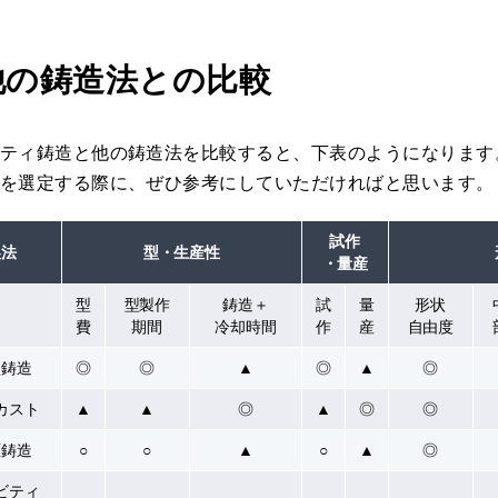
他の鋳造法との比較
ティ鋳造と他の鋳造法を比較すると、下表のようになります
を選定する際に、ぜひ参考にしていただければと思います。
試作
製法
型・生産性
・量産
型
型製作
鋳造＋
試
量
形状
費
期間
冷却時間
作
産
自由度
型鋳造
◎
◎
▲
◎
▲
◎
カスト
▲
▲
◎
▲
◎
◎
圧鋳造
○
○
▲
○
▲
◎
ビティ