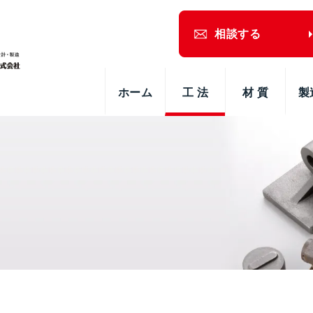
相談する
ホーム
工 法
材 質
製