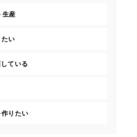
ト生産
りたい
探している
を作りたい