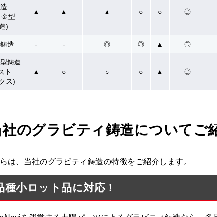
鋳造
▲
▲
▲
○
○
◎
力金型
造)
膏鋳造
-
-
◎
◎
▲
◎
模型鋳造
ロスト
▲
○
○
○
▲
◎
クス)
当社のグラビティ鋳造についてご
らは、当社のグラビティ鋳造の特徴をご紹介します。
品種小ロット品に対応！