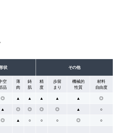
。
形状
その他
中空
薄
鋳
精
歩留
機械的
材料
部品
肉
肌
度
まり
性質
自由度
◎
▲
▲
▲
▲
▲
◎
▲
◎
◎
◎
◎
▲
○
◎
▲
○
○
○
◎
○