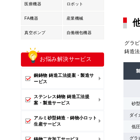
医療機器
ロボット
FA機器
産業機械
真空ポンプ
自働梱包機器
グラビ
鋳造法
お悩み解決
サービス
銅鋳物 鋳造工法提案・製造サ
ービス
ステンレス鋳物 鋳造工法提
案・製造サービス
砂
ダイ
アルミ砂型鋳造・鋳物小ロット
生産サービス
低
グラ
鋳物二次加工サービス