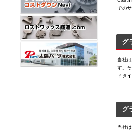
Cas
でのサ
グ
当社は
す。そ
ドタイ
グ
当社は