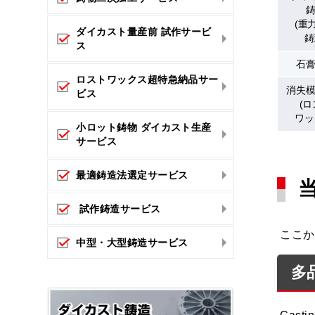
(重
ダイカスト量産前 試作サービ
鋳
ス
石
ロストワックス超特急納品サー
消失
ビス
(
ワッ
小ロット鋳物 ダイカスト生産
サービス
最適鋳造法選定サービス
試作鋳造サービス
ここか
中型・大型鋳造サービス
多