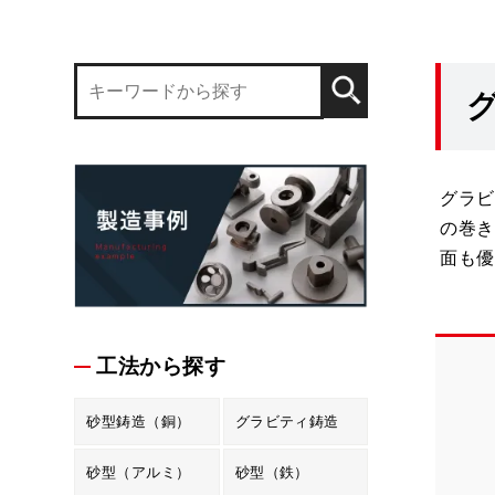
グラビ
の巻き
面も優
工法から探す
砂型鋳造（銅）
グラビティ鋳造
砂型（アルミ）
砂型（鉄）