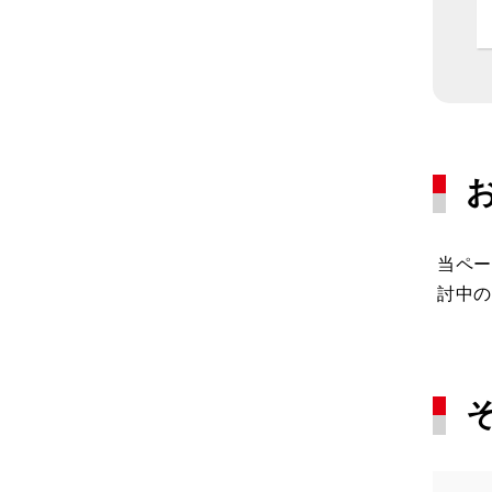
当ペー
討中の