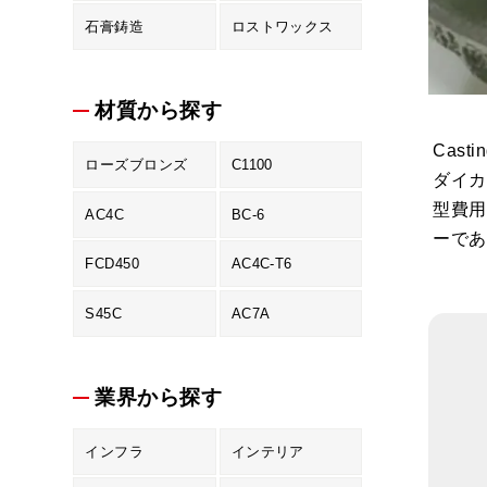
石膏鋳造
ロストワックス
材質から探す
Cas
ローズブロンズ
C1100
ダイカ
型費用
AC4C
BC-6
ーであ
FCD450
AC4C-T6
S45C
AC7A
業界から探す
インフラ
インテリア