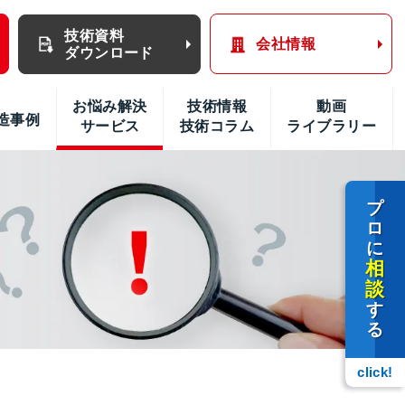
技術資料
会社情報
ダウンロード
お悩み解決
技術情報
動画
造事例
サービス
技術コラム
ライブラリー
プ
ロ
に
相
談
す
る
click!