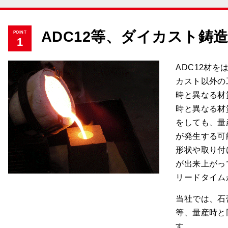
ADC12等、ダイカスト鋳
POINT
1
ADC12材
カスト以外の
時と異なる材
時と異なる材
をしても、量
が発生する可
形状や取り付
が出来上がっ
リードタイム
当社では、石
等、量産時と
す。