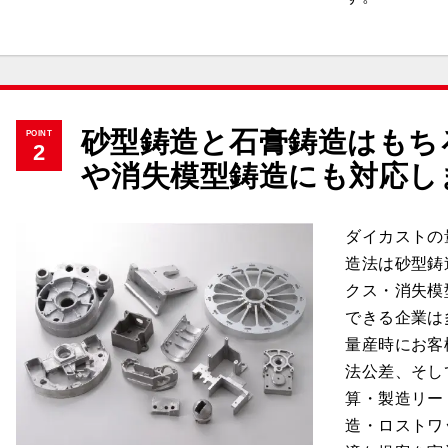
砂型鋳造と石膏鋳造はもち
POINT
2
や消失模型鋳造にも対応し
ダイカストの
造法は砂型鋳
クス・消失模
できる企業は
量産時にお客
法公差、そし
算・製造リー
造・ロストワ