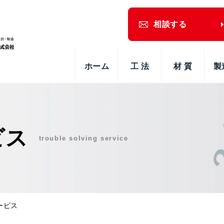
相談する
ホーム
工 法
材 質
製
ビス
trouble solving service
ービス