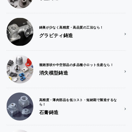
鋳巣が少なく高精度・高品質の工法なら！
グラビティ鋳造
複雑形状や中空部品の多品種小ロット生産なら！
消失模型鋳造
高精度・薄肉部品を低コスト・短納期で製造するな
ら！
石膏鋳造