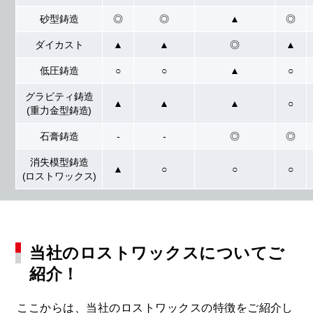
砂型鋳造
◎
◎
▲
◎
ダイカスト
▲
▲
◎
▲
低圧鋳造
○
○
▲
○
グラビティ
鋳造
▲
▲
▲
○
(重力金型
鋳造)
石膏鋳造
-
-
◎
◎
消失
模型鋳造
▲
○
○
○
(ロスト
ワックス)
当社のロストワックスについてご
紹介！
ここからは、当社のロストワックスの特徴をご紹介し