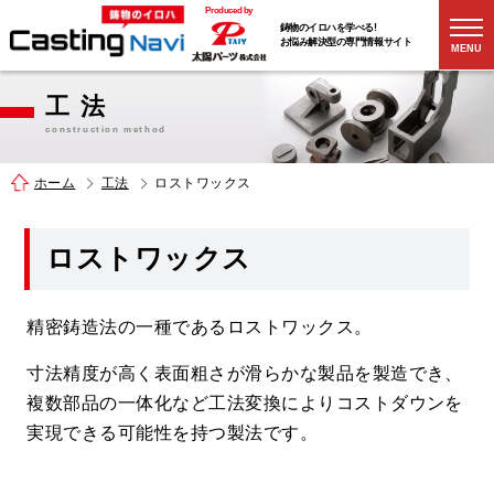
Produced by
鋳物のイロハを学べる!
お悩み解決型の
専門情報サイト
MENU
工 法
construction method
ホーム
工法
ロストワックス
ロストワックス
精密鋳造法の一種であるロストワックス。
寸法精度が高く表面粗さが滑らかな製品を製造でき、
複数部品の一体化など工法変換によりコストダウンを
実現できる可能性を持つ製法です。