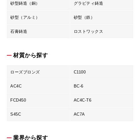
砂型鋳造（銅）
グラビティ鋳造
砂型（アルミ）
砂型（鉄）
石膏鋳造
ロストワックス
材質から探す
ローズブロンズ
C1100
AC4C
BC-6
FCD450
AC4C-T6
S45C
AC7A
業界から探す