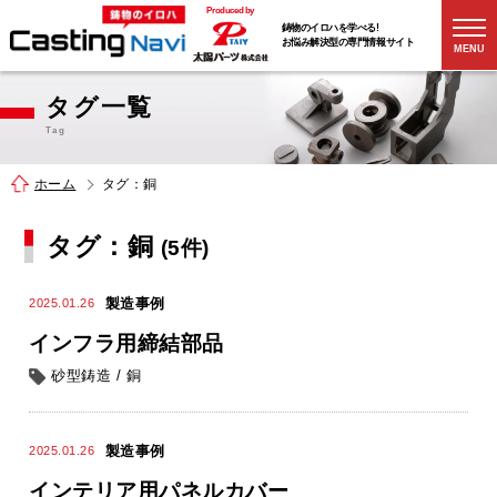
Produced by
鋳物のイロハを学べる!
お悩み解決型の
専門情報サイト
MENU
タグ一覧
Tag
ホーム
タグ：銅
タグ：銅
(5件)
製造事例
2025.01.26
インフラ用締結部品
砂型鋳造
/
銅
製造事例
2025.01.26
インテリア用パネルカバー