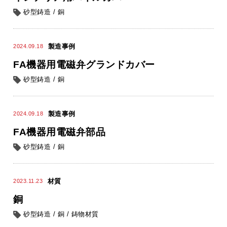
砂型鋳造
/
銅
製造事例
2024.09.18
FA機器用電磁弁グランドカバー
砂型鋳造
/
銅
製造事例
2024.09.18
FA機器用電磁弁部品
砂型鋳造
/
銅
材質
2023.11.23
銅
砂型鋳造
/
銅
/
鋳物材質