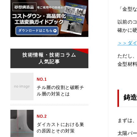
「金型
以前の
確かに
＞＞ダ
技術情報・技術コラム
ただし
人気記事
金型材
NO.1
チル層の役割と破断チ
ル層の対策とは
鋳
NO.2
まずは
ダイカストにおける巣
の原因とその対策
太陽パー