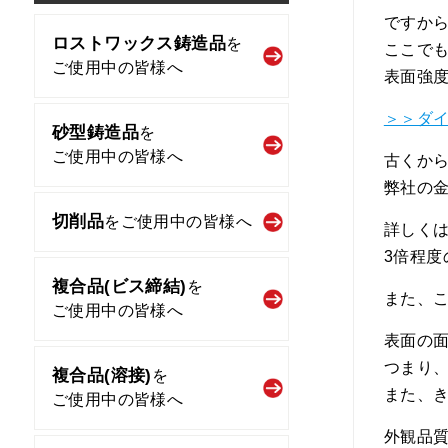
ですか
ロストワックス鋳造品
を
ここで
ご使用中の皆様へ
表面強
＞＞ダ
砂型鋳造品
を
ご使用中の皆様へ
古くか
弊社の
切削品
を
ご使用中の皆様へ
詳しく
3倍程
複合品(ビス締結)
を
また、
ご使用中の皆様へ
表面の
つまり
複合品(溶接)
を
また、
ご使用中の皆様へ
外観品