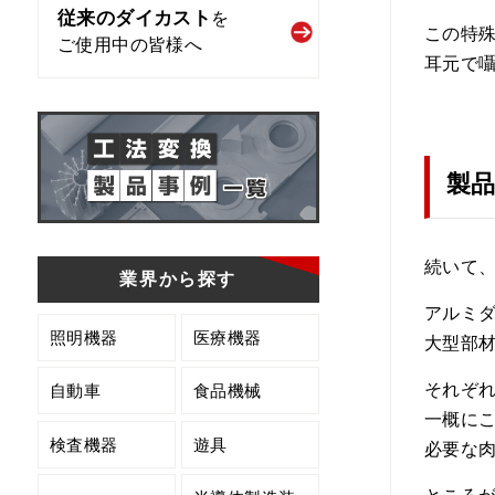
従来のダイカスト
を
この特
ご使用中の皆様へ
耳元で
製
続いて
業界から探す
アルミ
照明機器
医療機器
大型部
それぞ
自動車
食品機械
一概に
検査機器
遊具
必要な