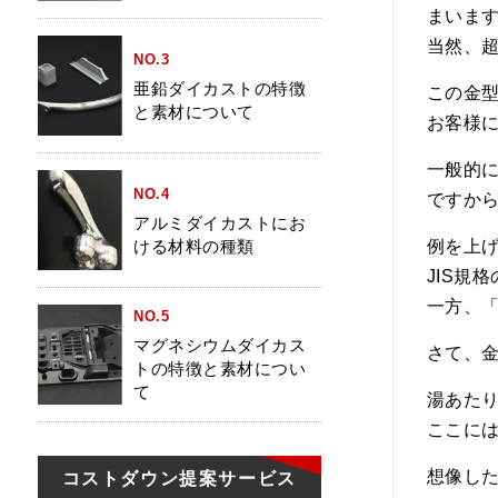
まいま
当然、
NO.3
亜鉛ダイカストの特徴
この金
と素材について
お客様
一般的に
NO.4
ですか
アルミダイカストにお
ける材料の種類
例を上
JIS規
一方、「
NO.5
マグネシウムダイカス
さて、
トの特徴と素材につい
て
湯あた
ここに
想像し
コストダウン
提案サービス