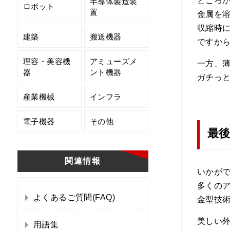
ところ
半導体製造装
ロボット
置
金属を
収縮時
建築
搬送機器
ですか
理容・美容機
アミューズメ
一方、
器
ント機器
ガチっ
産業機械
インフラ
電子機器
その他
最
関連情報
いかが
多くの
よくあるご質問(FAQ)
金型技
美しい
用語集