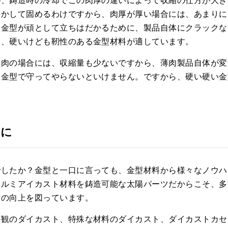
が、鋳造時の冷却でこの肉厚の違いによって収縮の仕方が大き
溶かして固めるわけですから、肉厚が厚い場合には、あまりに
に金型が頑として立ちはだかるために、製品自体にクラックな
ら、硬いけども靭性のある金型材料が適しています。
薄肉の場合には、収縮量も少ないですから、薄肉製品自体が変
と金型で守ってやらないといけません。ですから、硬い硬い金
後に
でしたか？金型と一口に言っても、金型材料から様々なノウハ
アルミアイカスト材料を鋳造可能な太陽パーツだからこそ、多
術の向上を図っています。
外観のダイカスト、特殊な材料のダイカスト、ダイカストカセ