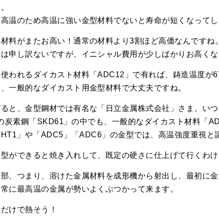
す。
超高温のため高温に強い金型材料でないと寿命が短くなってし
型材料がまたお高い！通常の材料より3割ほど高価なんですね
には申し訳ないですが、イニシャル費用が少しばかりお高くな
使われるダイカスト材料「ADC12」で有れば、鋳造温度が6
ら、一般的なダイカスト用金型材料で大丈夫ですね。
げると、金型鋼材では有名な「日立金属株式会社」さま。いつ
格の炭素鋼「SKD61」の中でも、一般的なダイカスト材料「A
HT1」や「ADC5」「ADC6」の金型では、高温強度重視と
金型ができると焼き入れして、既定の硬さに仕上げて行くわけ
り部、つまり、溶けた金属材料を成形機から射出し、最初に金
は常に最高温の金属が勢いよくぶつかって来ます。
ただけで熱そう！