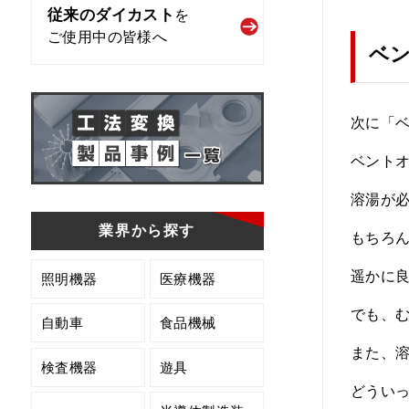
従来のダイカスト
を
ご使用中の皆様へ
ベ
次に「
ベント
溶湯が
業界から探す
もちろ
遥かに
照明機器
医療機器
でも、
自動車
食品機械
また、
検査機器
遊具
どうい