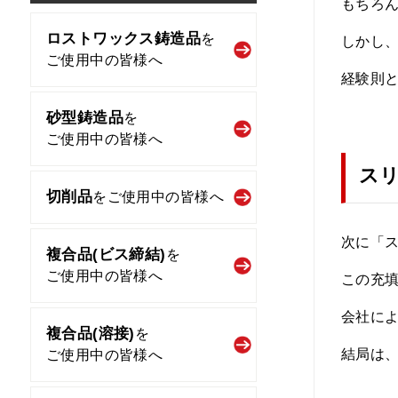
もちろん
ロストワックス鋳造品
を
しかし
ご使用中の皆様へ
経験則
砂型鋳造品
を
ご使用中の皆様へ
ス
切削品
を
ご使用中の皆様へ
次に「
複合品(ビス締結)
を
ご使用中の皆様へ
この充
会社に
複合品(溶接)
を
結局は
ご使用中の皆様へ