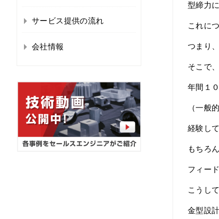
型締力
サービス提供の流れ
これに
つまり
会社情報
そこで
年間１
（一般
経験し
もちろ
フィー
こうし
金型設