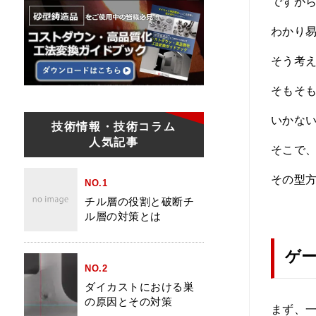
ですか
わかり
そう考
そもそ
いかな
技術情報・技術コラム
人気記事
そこで
その型
NO.1
チル層の役割と破断チ
ル層の対策とは
ゲ
NO.2
ダイカストにおける巣
の原因とその対策
まず、