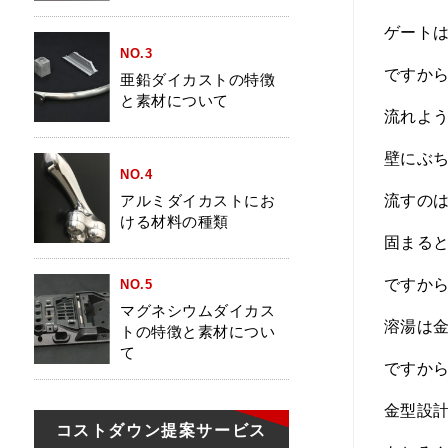
ゲート
NO.3
ですか
亜鉛ダイカストの特徴
と素材について
流れよ
壁にぶ
NO.4
アルミダイカストにお
流すの
ける材料の種類
固まる
ですか
NO.5
マグネシウムダイカス
溶湯は
トの特徴と素材につい
て
ですか
金型設
コストダウン
提案サービス