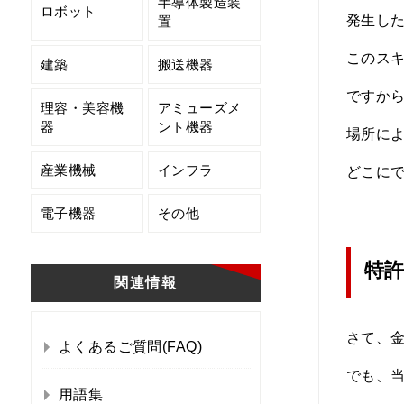
半導体製造装
ロボット
発生し
置
このスキ
建築
搬送機器
ですか
理容・美容機
アミューズメ
器
ント機器
場所に
産業機械
インフラ
どこに
電子機器
その他
特
関連情報
さて、
よくあるご質問(FAQ)
でも、
用語集