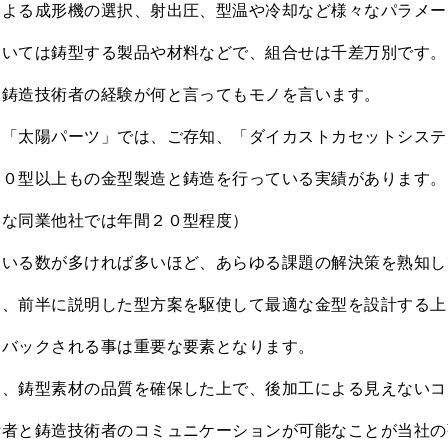
による成形機の選択、射出圧、型温や冷却など様々なパラメー
ついては鋳型する製品や材料などで、組合せは千差万別です。
、鋳造技術者の経験が何と言ってもモノを言います。
、「太陽パーツ」では、ご存知、「ダイカストカセットシステ
００型以上もの金型製造と鋳造を行っている実績があります。
的な同業他社では年間２０型程度）
ている数が多ければ多いほど、あらゆる課題の解決策を熟知し
ん、前半に説明した型方案を駆使して最適な金型を設計する上
ドバックされる事は重要な要素となります。
て、鋳型素材の品質を確保した上で、後加工による見えないコ
計者と鋳造技術者のコミュニケーションが可能なことが当社の