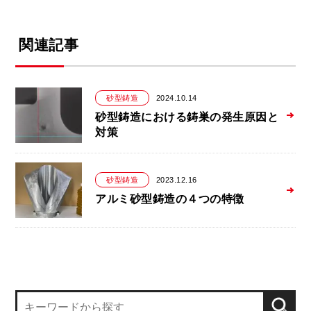
関連記事
砂型鋳造
2024.10.14
砂型鋳造における鋳巣の発生原因と
対策
砂型鋳造
2023.12.16
アルミ砂型鋳造の４つの特徴