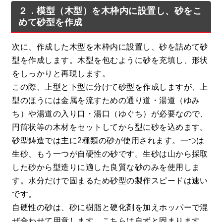
２．模型（木型）を木枠内に設置し、砂をこ
めて砂型を作成
次に、作成した木型を木枠内に設置し、砂を詰めて砂
型を作成します。木型を包むように砂を充填し、形状
をしっかりと再現します。
この際、上型と下型に分けて砂型を作成しますが、上
型のほうには金属を流すための通り道・湯道（ゆみ
ち）や湯道の入り口・湯口（ゆぐち）が必要なので、
円筒状等の木材をセットしてから型に砂を込めます。
砂型鋳造では主に2種類の砂が使用されます。一つは
生砂、もう一つが自硬性の砂です。生砂は山から採取
した砂から型造りに適した良質な砂のみを使用しま
す。水分だけで固まるため砂型の製作スピードは速い
です。
自硬性の砂は、砂に樹脂と硬化剤を加えホッパーで混
ぜ合わせて用意します。こちらは自ずと固まります